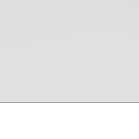
 semana
Encuentra nuestro producto en Kevin Bro
Sucursales: