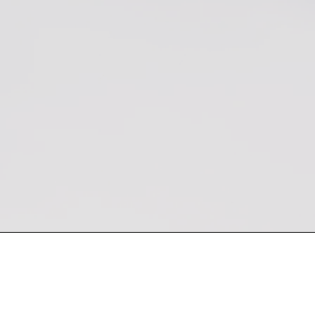
 semana
Encuentra nuestro producto en Kevin Bro
Sucursales: