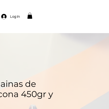
Log In
lainas de
icona 450gr y
g