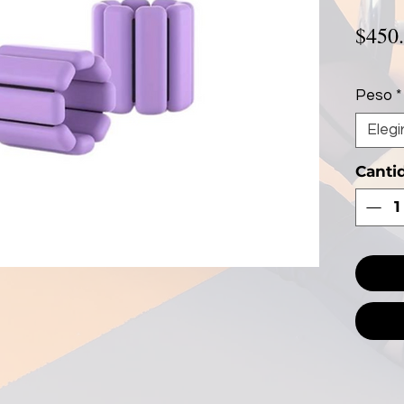
$450
Peso
*
Elegi
Canti