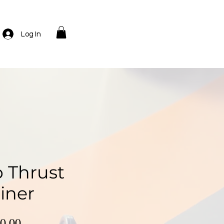
Log In
p Thrust
iner
Precio
0.00