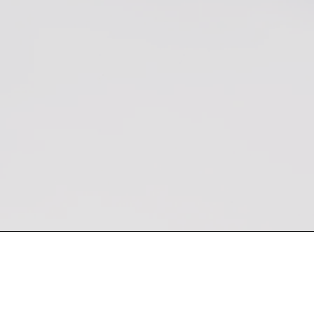
 semana
Encuentra nuestro producto en Kevin Bro
Sucursales: