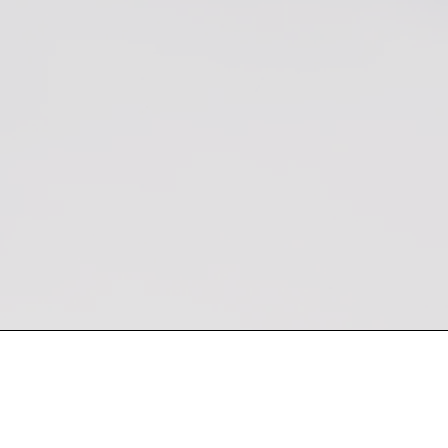
 semana
Encuentra nuestro producto en Kevin Bro
Sucursales: