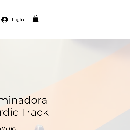
Log In
minadora
rdic Track
Precio
00.00