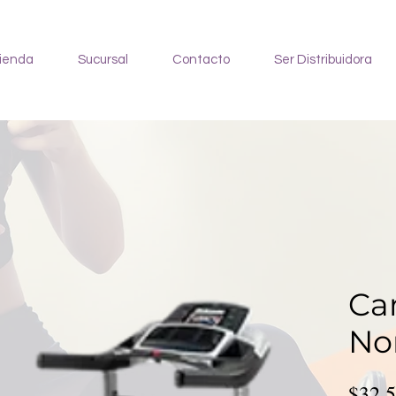
ienda
Sucursal
Contacto
Ser Distribuidora
Ca
No
$32,5