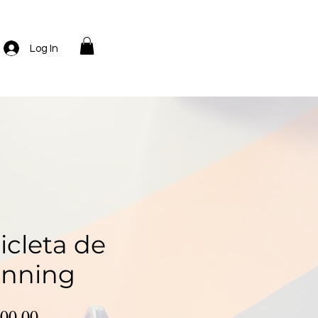
Log In
icleta de
inning
Precio
00.00