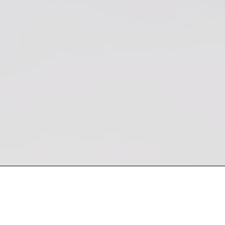
 semana
Encuentra nuestro producto en Kevin Bro
Sucursales: