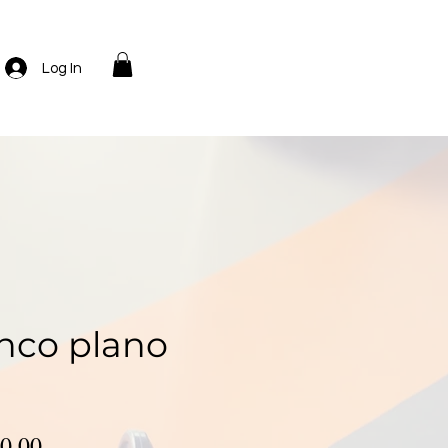
Log In
nco plano
Precio
0.00