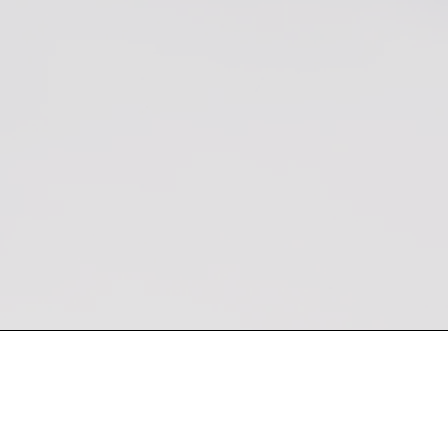
 semana
Encuentra nuestro producto en Kevin Bro
Sucursales: