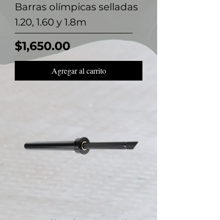
Barras olímpicas selladas
1.20, 1.60 y 1.8m
Precio
$1,650.00
Agregar al carrito